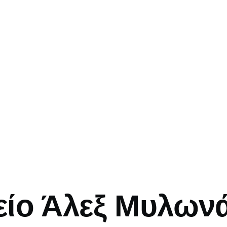
mb
ίο Άλεξ Μυλων