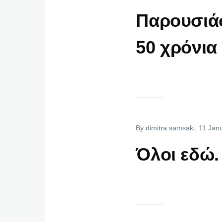
Παρουσιάσ
50 χρόνια
By
dimitra.samsaki
, 11 Jan
Όλοι εδώ.