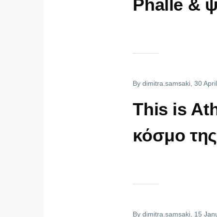
Phalle & 
By
dimitra.samsaki
, 30 Apri
This is At
κόσμο της 
By
dimitra.samsaki
, 15 Jan