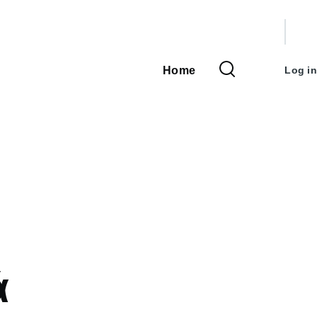
User
accou
Home
Log in
Main
menu
navigation
ά