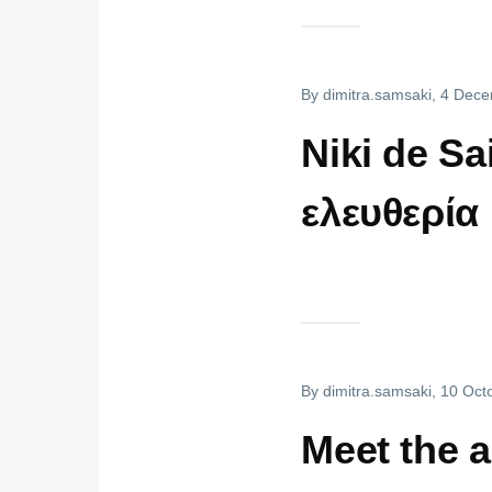
By
dimitra.samsaki
, 4 Dec
Niki de S
ελευθερία
By
dimitra.samsaki
, 10 Oct
Meet the 