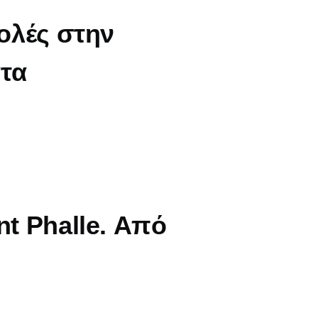
βολές στην
ατα
nt Phalle. Από