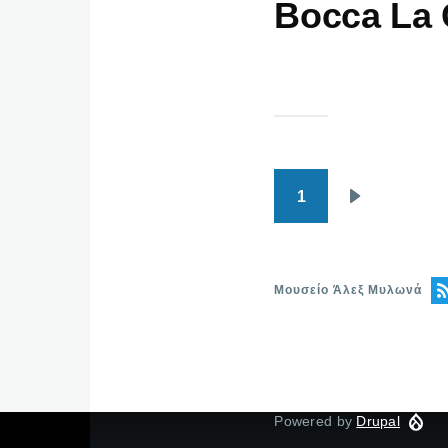
Bocca La 
1
Pagination
Next
page
Μουσείο Άλεξ Μυλωνά
Powered by
Drupal