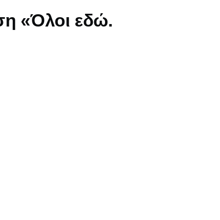
ση «Όλοι εδώ.