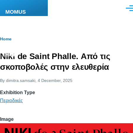
Skip to main content
Men
MOMUS
Breadcrumb
Home
Niki de Saint Phalle. Από τις
σκοποβολές στην ελευθερία
By
dimitra.samsaki
, 4 December, 2025
Exhibition Type
Περιοδικές
Image