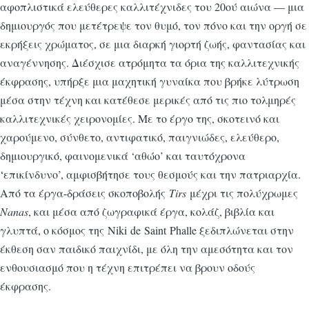
αφοπλιστικά ελεύθερες καλλιτέχνιδες του 20ού αιώνα — μια
δημιουργός που μετέτρεψε τον θυμό, τον πόνο και την οργή σε
εκρήξεις χρώματος, σε μια διαρκή γιορτή ζωής, φαντασίας και
αναγέννησης. Διέσχισε ατρόμητα τα όρια της καλλιτεχνικής
έκφρασης, υπήρξε μια μαχητική γυναίκα που βρήκε λύτρωση
μέσα στην τέχνη και κατέθεσε μερικές από τις πιο τολμηρές
καλλιτεχνικές χειρονομίες. Με το έργο της, σκοτεινό και
χαρούμενο, σύνθετο, αντιφατικό, παιγνιώδες, ελεύθερο,
δημιουργικό, φαινομενικά ‘αθώο’ και ταυτόχρονα
‘επικίνδυνο’, αμφισβήτησε τους θεσμούς και την πατριαρχία.
Από τα έργα-δράσεις σκοποβολής
Tirs
μέχρι τις πολύχρω­μες
Nanas
, και μέσα από ζωγραφικά έργα, κολάζ, βιβλία και
γλυπτά, ο κόσμος της Niki de Saint Phalle ξεδιπλώνεται στην
έκθεση σαν παιδικό παιχνίδι, με όλη την αμεσότητα και τον
ενθουσιασμό που η τέχνη επιτρέπει να βρουν οδούς
έκφρασης.