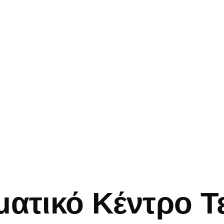
mb
ματικό Κέντρο 