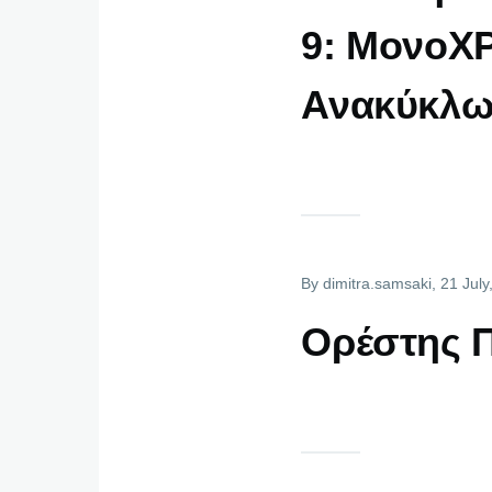
9: ΜονoΧΡ
Ανακύκλ
By
dimitra.samsaki
, 21 Jul
Ορέστης Π