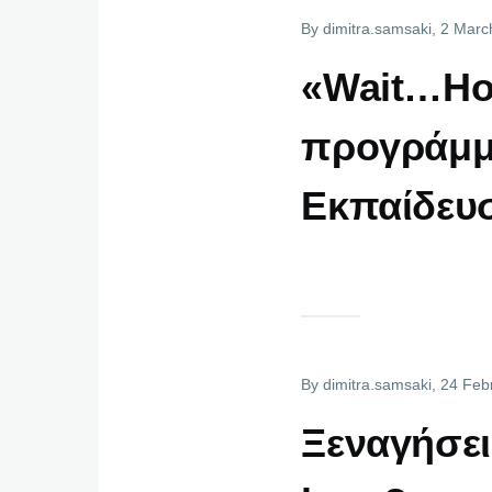
By
dimitra.samsaki
, 2 Marc
«Wait…How
προγράμμα
Εκπαίδευ
By
dimitra.samsaki
, 24 Feb
Ξεναγήσει