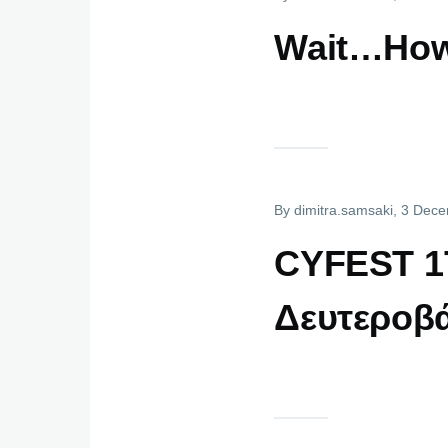
Wait…How 
By
dimitra.samsaki
, 3 Dec
CYFEST 17
Δευτεροβ