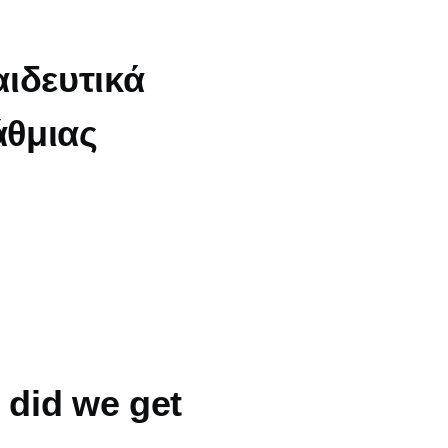
ιδευτικά
άθμιας
did we get