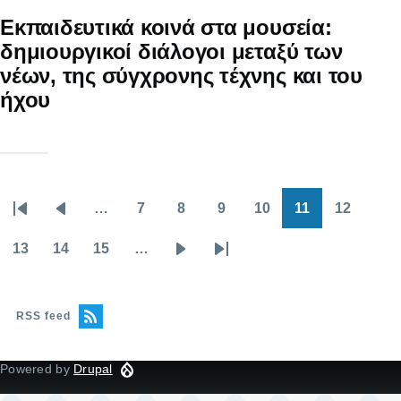
Εκπαιδευτικά κοινά στα μουσεία:
δημιουργικοί διάλογοι μεταξύ των
νέων, της σύγχρονης τέχνης και του
ήχου
…
7
8
9
10
11
12
Pagination
First
Previous
Page
Page
Page
Page
Current
Page
page
page
page
13
14
15
…
Page
Page
Page
Next
Last
page
page
RSS feed
Powered by
Drupal