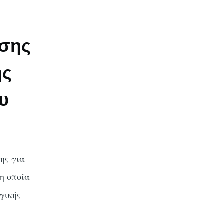
σης
ης
υ
ης για
η οποία
γικής