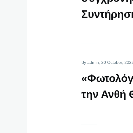
Συντήρησ
By
admin
, 20 October, 202
«Φωτολόγι
την Ανθή