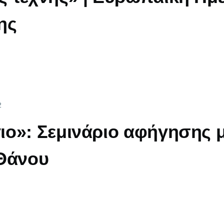
ης
2
ο»: Σεμινάριο αφήγησης 
 Θάνου