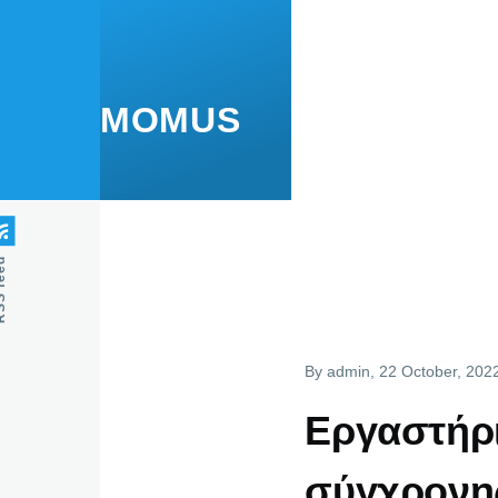
Skip to main content
MOMUS
feed
By
admin
, 22 October, 202
Εργαστήρ
σύγχρονης