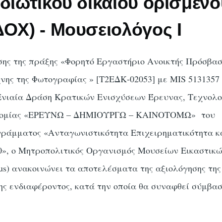
ιδιωτικού δικαίου ορισμένο
ΔΟΧ) - Μουσειολόγος Ι
σης της πράξης «Φορητό Εργαστήριο Ανοικτής Πρόσβασ
χνης της Φωτογραφίας » [Τ2ΕΔΚ-02053] με MIS 5131357 
Ενιαία Δράση Κρατικών Ενισχύσεων Έρευνας, Τεχνολο
τομίας «ΕΡΕΥΝΩ – ΔΗΜΙΟΥΡΓΩ – ΚΑΙΝΟΤΟΜΩ» του
γράμματος «Ανταγωνιστικότητα Επιχειρηματικότητα κ
0», ο Μητροπολιτικός Οργανισμός Μουσείων Εικαστικ
) ανακοινώνει τα αποτελέσματα της αξιολόγησης της
ς ενδιαφέροντος, κατά την οποία θα συναφθεί σύμβα