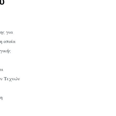
υ
ης για
η οποία
γικής
αι
ών Τεχνών
ση