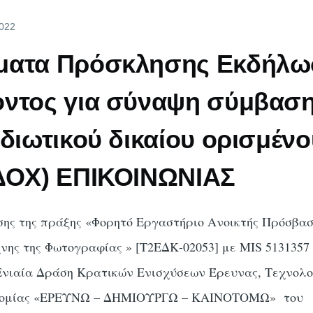
2022
ματα Πρόσκλησης Εκδήλω
οντος για σύναψη σύμβασ
ιδιωτικού δικαίου ορισμένο
ΙΔΟΧ) ΕΠΙΚΟΙΝΩΝΙΑΣ
σης της πράξης «Φορητό Εργαστήριο Ανοικτής Πρόσβασ
χνης της Φωτογραφίας » [Τ2ΕΔΚ-02053] με MIS 5131357 
Ενιαία Δράση Κρατικών Ενισχύσεων Έρευνας, Τεχνολο
τομίας «ΕΡΕΥΝΩ – ΔΗΜΙΟΥΡΓΩ – ΚΑΙΝΟΤΟΜΩ» του