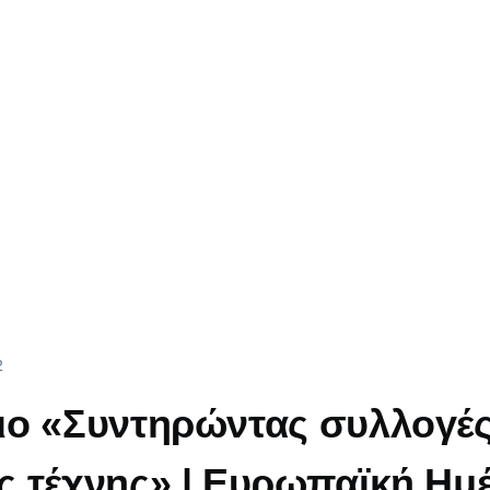
2
ιο «Συντηρώντας συλλογέ
 τέχνης» | Ευρωπαϊκή Ημ