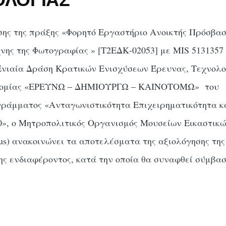
σης της πράξης «Φορητό Εργαστήριο Ανοικτής Πρόσβασ
χνης της Φωτογραφίας » [Τ2ΕΔΚ-02053] με MIS 5131357 
Ενιαία Δράση Κρατικών Ενισχύσεων Έρευνας, Τεχνολο
τομίας «ΕΡΕΥΝΩ – ΔΗΜΙΟΥΡΓΩ – ΚΑΙΝΟΤΟΜΩ» του
γράμματος «Ανταγωνιστικότητα Επιχειρηματικότητα κ
0», ο Μητροπολιτικός Οργανισμός Μουσείων Εικαστικ
) ανακοινώνει τα αποτελέσματα της αξιολόγησης της
ς ενδιαφέροντος, κατά την οποία θα συναφθεί σύμβα