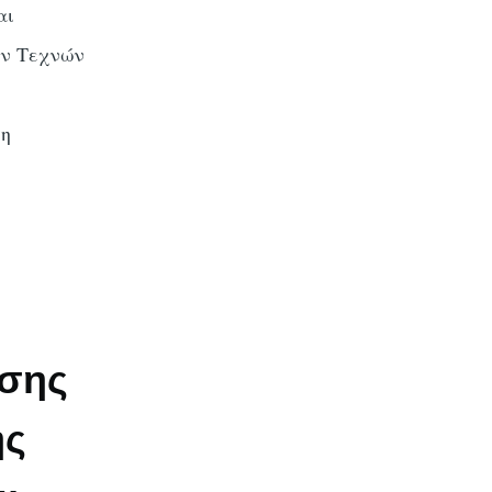
αι
ών Τεχνών
ση
σης
ης