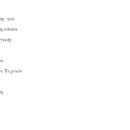
ης για
η οποία
γικής
αι
ών Τεχνών
ση