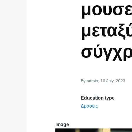
μουσε
μεταξ
σύγχρ
By
admin
, 16 July, 2023
Education type
Δράσεις
Image