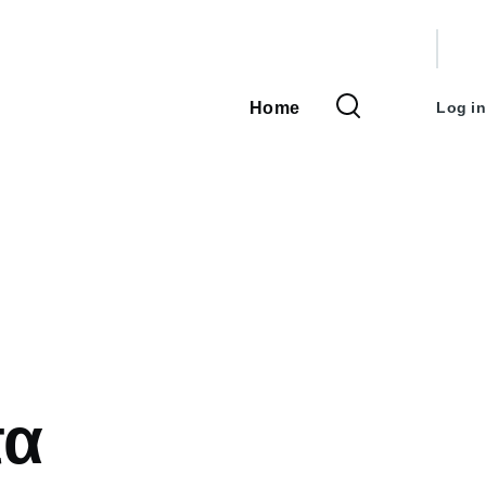
User
accou
Home
Log in
Main
menu
navigation
τα