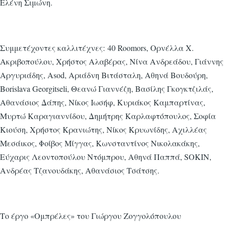
Ελένη Σιμώνη.
Συμμετέχοντες καλλιτέχνες:
40 Roomors, Ορνέλλα Χ.
Ακριβοπούλου, Χρήστος Αλαβέρας, Νίνα Ανδρεάδου, Γιάννης
Αργυριάδης, Asod, Αριάδνη Βιτάσταλη, Αθηνά Βουδούρη,
Borislava Georgitseli, Θεανώ Γιαννέζη, Βασίλης Γκογκτζιλάς,
Αθανάσιος Δάπης, Νίκος Ιωσήφ, Κυριάκος Καμπαρτίνας,
Μυρτώ Καραγιαννίδου, Δημήτρης Καρλαφτόπουλος, Σοφία
Κιούση, Χρήστος Κρανιώτης, Νίκος Κρυωνίδης, Αχιλλέας
Μεσάικος, Φοίβος Μίγγας, Κωνσταντίνος Νικολακάκης,
Εύχαρις Λεοντοπούλου Ντόμπρου, Αθηνά Παππά, SOKIN,
Ανδρέας Τζανουδάκης, Αθανάσιος Τσάτσης.
Το έργο «Ομπρέλες» του Γιώργου Ζογγολόπουλου