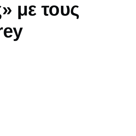
» με τους
rey