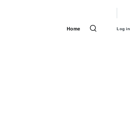
User
accou
Home
Log in
Main
menu
navigation