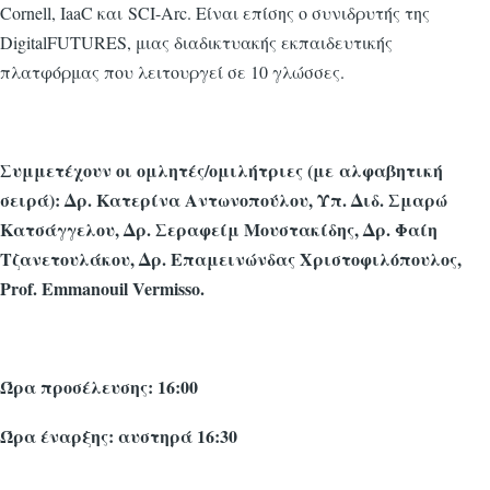
Cornell, IaaC και SCI-Arc. Είναι επίσης ο συνιδρυτής της
DigitalFUTURES, μιας διαδικτυακής εκπαιδευτικής
πλατφόρμας που λειτουργεί σε 10 γλώσσες.
Συμμετέχουν οι ομλητές/ομιλήτριες (με αλφαβητική
σειρά): Δρ. Κατερίνα Αντωνοπούλου, Υπ. Διδ. Σμαρώ
Κατσάγγελου, Δρ. Σεραφείμ Μουστακίδης, Δρ. Φαίη
Τζανετουλάκου, Δρ. Επαμεινώνδας Χριστοφιλόπουλος,
Prof. Emmanouil Vermisso.
Ώρα προσέλευσης: 16:00
Ώρα έναρξης: αυστηρά 16:30