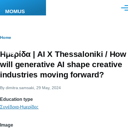
Skip to main content
Men
MOMUS
Breadcrumb
Home
Ημερίδα | AI X Thessaloniki / How
will generative AI shape creative
industries moving forward?
By
dimitra.samsaki
, 29 May, 2024
Education type
Συνέδρια-Ημερίδες
Image