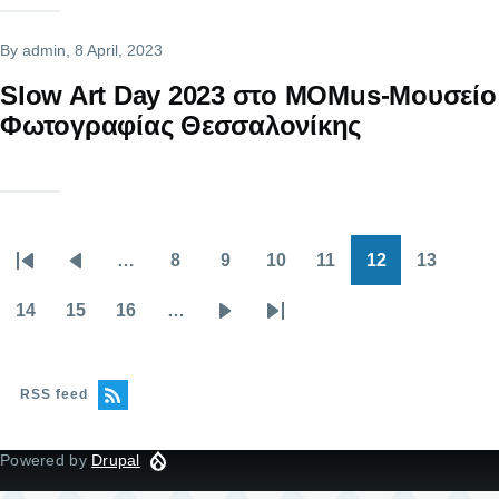
By
admin
, 8 April, 2023
Slow Art Day 2023 στο MOMus-Μουσείο
Φωτογραφίας Θεσσαλονίκης
…
8
9
10
11
12
13
Pagination
First
Previous
Page
Page
Page
Page
Current
Page
page
page
page
14
15
16
…
Page
Page
Page
Next
Last
page
page
RSS feed
Powered by
Drupal