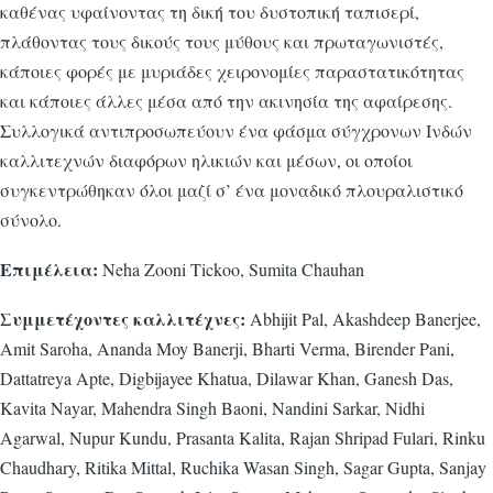
καθένας υφαίνοντας τη δική του δυστοπική ταπισερί,
πλάθοντας τους δικούς τους μύθους και πρωταγωνιστές,
κάποιες φορές με μυριάδες χειρονομίες παραστατικότητας
και κάποιες άλλες μέσα από την ακινησία της αφαίρεσης.
Συλλογικά αντιπροσωπεύουν ένα φάσμα σύγχρονων Ινδών
καλλιτεχνών διαφόρων ηλικιών και μέσων, οι οποίοι
συγκεντρώθηκαν όλοι μαζί σ’ ένα μοναδικό πλουραλιστικό
σύνολο.
Επιμέλεια:
Neha Zooni Tickoo, Sumita Chauhan
Συμμετέχοντες καλλιτέχνες:
Abhijit Pal, Akashdeep Banerjee,
Amit Saroha, Ananda Moy Banerji, Bharti Verma, Birender Pani,
Dattatreya Apte, Digbijayee Khatua, Dilawar Khan, Ganesh Das,
Kavita Nayar, Mahendra Singh Baoni, Nandini Sarkar, Nidhi
Agarwal, Nupur Kundu, Prasanta Kalita, Rajan Shripad Fulari, Rinku
Chaudhary, Ritika Mittal, Ruchika Wasan Singh, Sagar Gupta, Sanjay