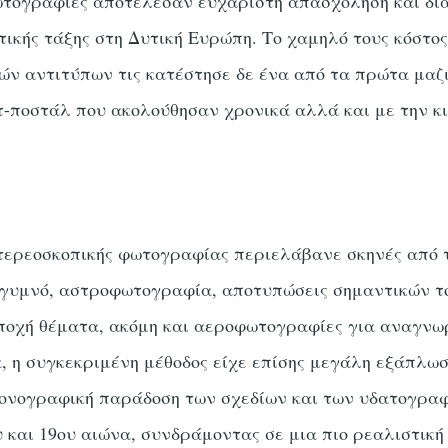
ωτογραφίες αποτέλεσαν ευχάριστη απασχόληση και δια
ικής τάξης στη Δυτική Ευρώπη. Το χαμηλό τους κόστος
 αντιτύπων τις κατέστησε δε ένα από τα πρώτα μαζι
ρτ-ποστάλ που ακολούθησαν χρονικά αλλά και με την κ
τερεοσκοπικής φωτογραφίας περιελάβανε σκηνές από 
 γυμνό, αστροφωτογραφία, αποτυπώσεις σημαντικών τ
εποχή θέματα, ακόμη και αεροφωτογραφίες για αναγνω
, η συγκεκριμένη μέθοδος είχε επίσης μεγάλη εξάπλω
κονογραφική παράδοση των σχεδίων και των υδατογραφ
υ και 19ου αιώνα, συνδράμοντας σε μια πιο ρεαλιστική