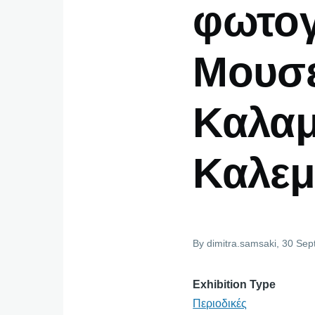
φωτογ
Μουσε
Καλαμ
Καλεμ
By
dimitra.samsaki
, 30 Se
Exhibition Type
Περιοδικές