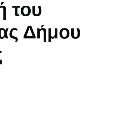
ή του
ας Δήμου
ς