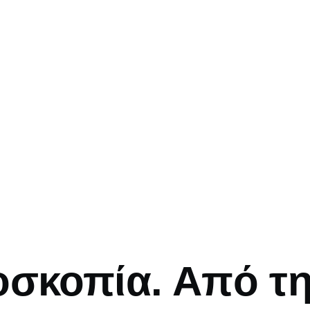
mb
οσκοπία. Από τ