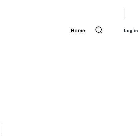
User
accou
Home
Log in
Main
menu
navigation
η