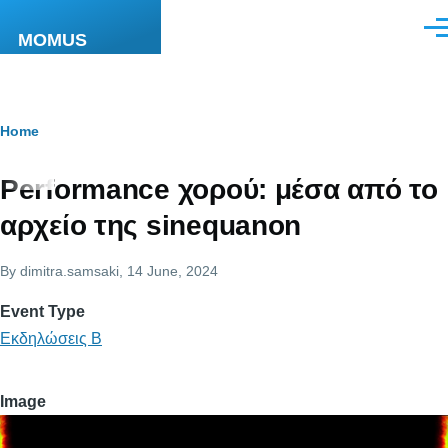
Skip to main content
Men
MOMUS
Breadcrumb
Home
Performance χορού: μέσα από το
αρχείο της sinequanon
By
dimitra.samsaki
, 14 June, 2024
Event Type
Εκδηλώσεις Β
Image