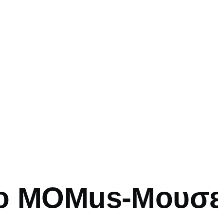
mb
ο MOMus-Μουσε