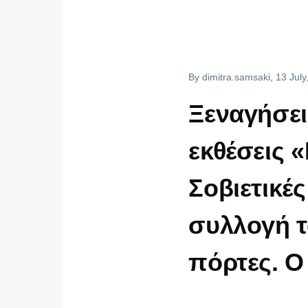
By
dimitra.samsaki
, 13 Jul
Ξεναγήσεις
εκθέσεις 
Σοβιετικές
συλλογή τ
πόρτες. Ο