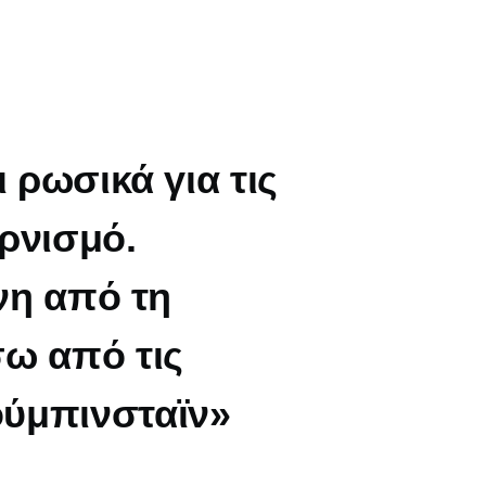
 ρωσικά για τις
ρνισμό.
χνη από τη
σω από τις
ούμπινσταϊν»