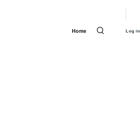
User
accou
Home
Log in
Main
menu
navigation