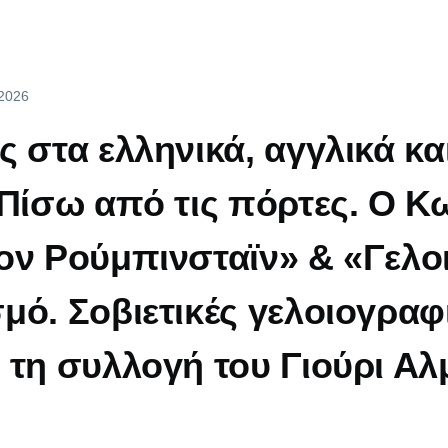
 2026
 στα ελληνικά, αγγλικά και
«Πίσω από τις πόρτες. Ο 
ον Ρούμπινσταϊν» & «Γελο
μό. Σοβιετικές γελοιογραφί
 τη συλλογή του Γιούρι Α