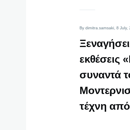
By
dimitra.samsaki
, 8 July,
Ξεναγήσεις
εκθέσεις 
συναντά τ
Μοντερνισ
τέχνη από