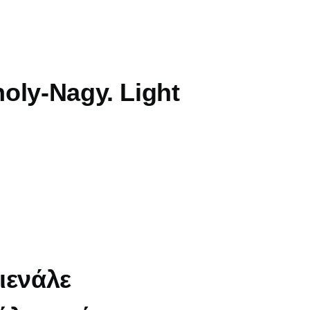
oly-Nagy. Light
ιενάλε