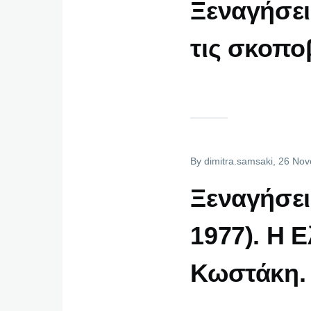
Ξεναγήσει
τις σκοπο
By
dimitra.samsaki
, 26 No
Ξεναγήσεις
1977). Η 
Κωστάκη.