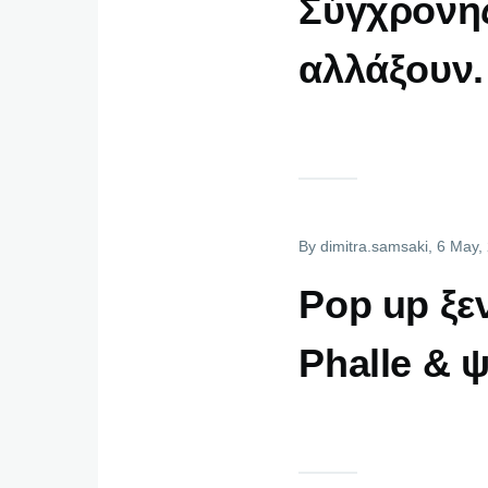
Σύγχρονης
αλλάξουν.
By
dimitra.samsaki
, 6 May,
Pop up ξε
Phalle & 