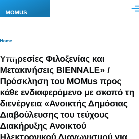
Skip to main content
Men
MOMUS
Breadcrumb
Home
Υπηρεσίες Φιλοξενίας και
Μετακινήσεις BIENNALE» /
Πρόσκληση του MOMus προς
κάθε ενδιαφερόμενο με σκοπό τη
διενέργεια «Ανοικτής Δημόσιας
Διαβούλευσης του τεύχους
Διακήρυξης Ανοικτού
Ηλεκτρονικού Διαγωνισμού για