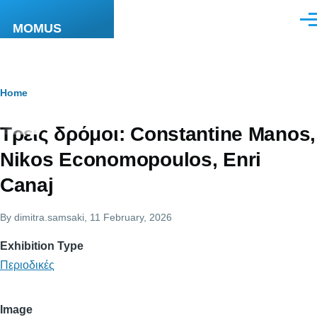
Skip to main content
Men
MOMUS
Breadcrumb
Home
Τρεις δρόμοι: Constantine Manos,
Nikos Economopoulos, Enri
Canaj
By
dimitra.samsaki
, 11 February, 2026
Exhibition Type
Περιοδικές
Image