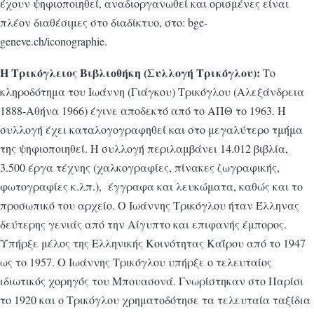
έχουν ψηφιοποιηθεί, αναδιοργανωθεί και ορισμένες είναι
πλέον διαθέσιμες στο διαδίκτυο, στο: bge-
geneve.ch/iconographie.
Η Τρικόγλειος Βιβλιοθήκη (Συλλογή Τρικόγλου):
Το
κληροδότημα του Ιωάννη (Γιάγκου) Τρικόγλου (Αλεξάνδρεια
1888-Αθήνα 1966) έγινε αποδεκτό από το ΑΠΘ το 1963. Η
συλλογή έχει καταλογογραφηθεί και στο μεγαλύτερο τμήμα
της ψηφιοποιηθεί. Η συλλογή περιλαμβάνει 14.012 βιβλία,
3.500 έργα τέχνης (χαλκογραφίες, πίνακες ζωγραφικής,
φωτογραφίες κ.λπ.), έγγραφα και λευκώματα, καθώς και το
προσωπικό του αρχείο. Ο Ιωάννης Τρικόγλου ήταν Έλληνας
δεύτερης γενιάς από την Αίγυπτο και επιφανής έμπορος.
Υπήρξε μέλος της Ελληνικής Κοινότητας Καΐρου από το 1947
ως το 1957. Ο Ιωάννης Τρικόγλου υπήρξε ο τελευταίος
ιδιωτικός χορηγός του Μπουασονά. Γνωρίστηκαν στο Παρίσι
το 1920 και ο Τρικόγλου χρηματοδότησε τα τελευταία ταξίδια