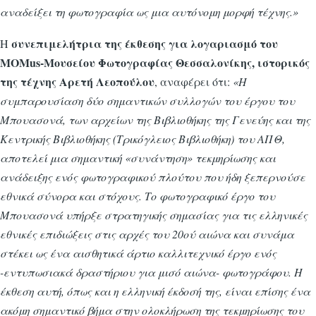
αναδείξει τη φωτογραφία ως μια αυτόνομη μορφή τέχνης.»
συνεπιμελήτρια της έκθεσης για λογαριασμό του
Η
MOMus
-Μουσείου Φωτογραφίας Θεσσαλονίκης, ιστορικός
της τέχνης Αρετή Λεοπούλου
, αναφέρει ότι:
«
Η
συμπαρουσίαση δύο σημαντικών συλλογών του έργου του
Μπουασονά, των αρχείων της Βιβλιοθήκης της Γενεύης και της
Κεντρικής Βιβλιοθήκης (Τρικόγλειος Βιβλιοθήκη) του ΑΠΘ,
αποτελεί μια σημαντική «συνάντηση» τεκμηρίωσης και
ανάδειξης ενός φωτογραφικού πλούτου που ήδη ξεπερνούσε
εθνικά σύνορα και στόχους. Το φωτογραφικό έργο του
Μπουασονά υπήρξε στρατηγικής σημασίας για τις ελληνικές
εθνικές επιδιώξεις στις αρχές του 20ού αιώνα και συνάμα
στέκει ως ένα αισθητικά άρτιο καλλιτεχνικό έργο ενός
-εντυπωσιακά δραστήριου για μισό αιώνα- φωτογράφου. Η
έκθεση αυτή, όπως και η ελληνική έκδοσή της, είναι επίσης ένα
ακόμη σημαντικό βήμα στην ολοκλήρωση της τεκμηρίωσης του