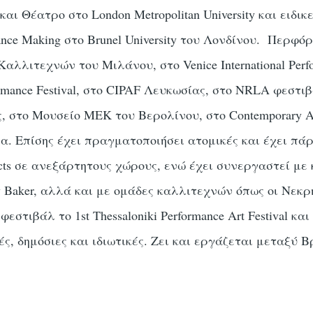
αι Θέατρο στο London Metropolitan University και ειδ
ance Making στο Brunel University του Λονδίνου. Περφ
λλιτεχνών του Μιλάνου, στο Venice International Perfo
ormance Festival, στο CIPAF Λευκωσίας, στο NRLA φεστιβ
, στο Μουσείο ΜΕΚ του Βερολίνου, στο Contemporary A
. Επίσης έχει πραγματοποιήσει ατομικές και έχει πάρε
cts σε ανεξάρτητους χώρους, ενώ έχει συνεργαστεί με 
y Baker, αλλά και με ομάδες καλλιτεχνών όπως οι Νεκρ
φεστιβάλ το 1st Thessaloniki Performance Art Festival και
ς, δημόσιες και ιδιωτικές. Ζει και εργάζεται μεταξύ 