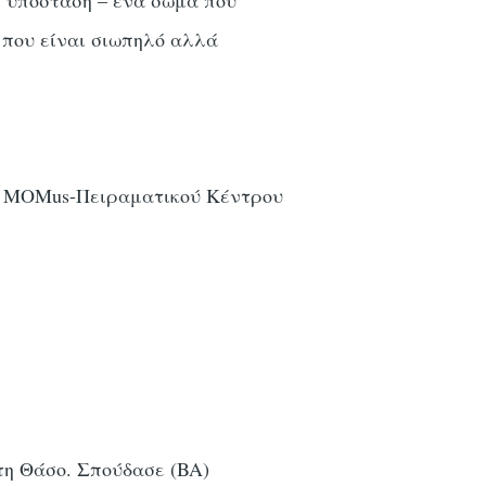
 υπόσταση – ένα σώμα που
 που είναι σιωπηλό αλλά
ια MOMus-Πειραματικού Κέντρου
τη Θάσο. Σπούδασε (BA)