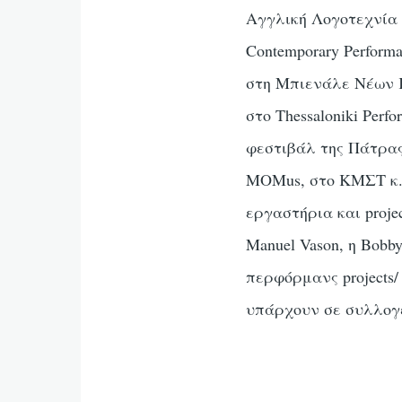
Αγγλική Λογοτεχνία κ
Contemporary Perform
στη Μπιενάλε Νέων Κα
στο Thessaloniki Perf
φεστιβάλ της Πάτρας
ΜΟΜus, στο ΚΜΣΤ κ.α
εργαστήρια και proje
Manuel Vason, η Bobb
περφόρμανς projects/ 
υπάρχουν σε συλλογέ