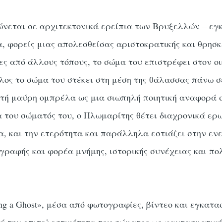
ώνεται σε αρχιτεκτονικά ερείπια των Βρυξελλών – ε
α, φορείς μιας απολεσθείσας αριστοκρατικής και θρησ
ες από άλλους τόπους, το σώμα του επιστρέφει στον οι
έλος το σώμα του στέκει στη μέση της θάλασσας πάνω 
τή μαύρη ομπρέλα ως μια σιωπηλή ποιητική αναφορά σ
α του σώματός του, ο Πλωμαρίτης θέτει διαχρονικά ερ
α, και την ετερότητα και παράλληλα εστιάζει στην εν
γραφής και φορέα μνήμης, ιστορικής συνέχειας και πο
ng a Ghost», μέσα από φωτογραφίες, βίντεο και εγκατα