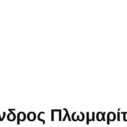
mb
νδρος Πλωμαρίτ