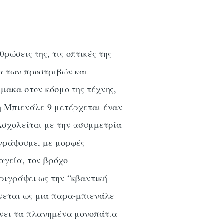
ρώσεις της, τις οπτικές της
ία των προστριβών και
μακα στον κόσμο της τέχνης,
 η Μπιενάλε 9 μετέρχεται έναν
Ασχολείται με την ασυμμετρία
ιγράψουμε, με μορφές
αγεία, τον βρόχο
εριγράψει ως την “κβαντική
νεται ως μια παρα-μπιενάλε
άνει τα πλανημένα μονοπάτια