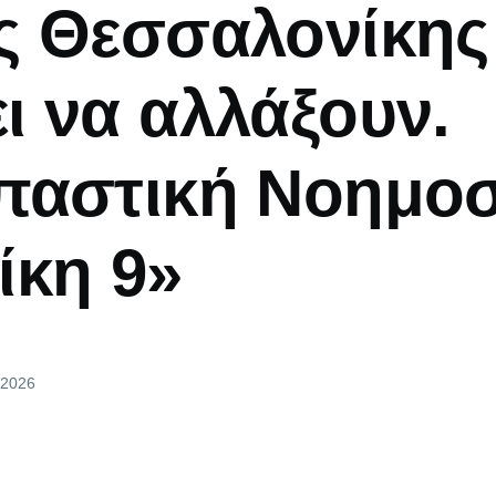
ς Θεσσαλονίκης 
ι να αλλάξουν.
παστική Νοημο
ίκη 9»
, 2026