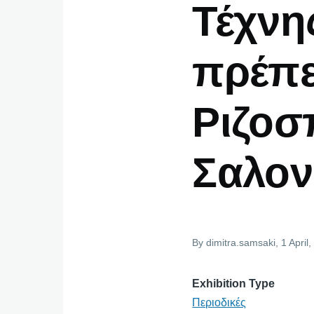
Τέχνη
πρέπε
Ριζοσ
Σαλον
By
dimitra.samsaki
, 1 April
Exhibition Type
Περιοδικές