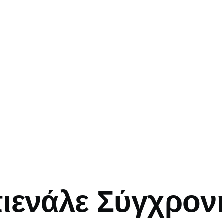
mb
ιενάλε Σύγχρον