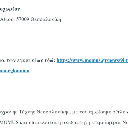
οχωρίου
Αξιού, 57009 Θεσσαλονίκη
μα των εγκαινίων εδώ:
https://www.momus.gr/news/9i-m
mma-egkainion
χρονης Τέχνης Θεσσαλονίκης, με τον αμφίσημο τίτλο
ο MOMUS και επιμελείται η ανεξάρτητη επιμελήτρια 