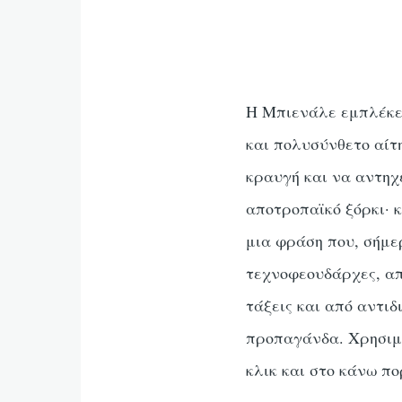
Η Μπιενάλε εμπλέκετ
και πολυσύνθετο αίτ
κραυγή και να αντηχ
αποτροπαϊκό ξόρκι· κ
μια φράση που, σήμε
τεχνοφεουδάρχες, απ
τάξεις και από αντι
προπαγάνδα. Χρησιμο
κλικ και στο κάνω π