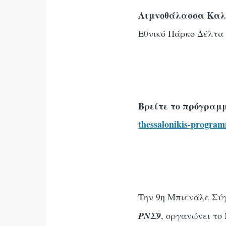
Λιμνοθάλασσα Καλ
Εθνικό Πάρκο Δέλτα 
Βρείτε το πρόγραμ
thessalonikis-progra
Την 9η Μπιενάλε Σύγ
ΡΝΣ9
, οργανώνει τ