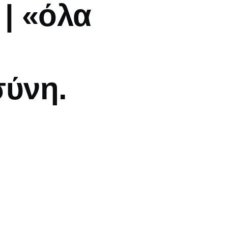
| «όλα
σύνη.