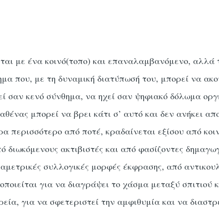
αι με ένα κοινό(τοπο) και επαναλαμβανόμενο, αλλά 
ημα που, με τη δυναμική διατύπωσή του, μπορεί να ακ
εί σαν κενό σύνθημα, να ηχεί σαν ψηφιακό δόλωμα οργ
αθένας μπορεί να βρει κάτι σ’ αυτό και δεν ανήκει απ
ρα περισσότερο από ποτέ, κραδαίνεται εξίσου από κοι
ό διωκόμενους ακτιβιστές και από φασίζοντες δημαγωγ
διαμετρικές συλλογικές μορφές έκφρασης, από αντικουλ
ποιείται για να διαγράψει το χάσμα μεταξύ σπιτιού 
ορεία, για να σφετεριστεί την αμφιθυμία και να διασ