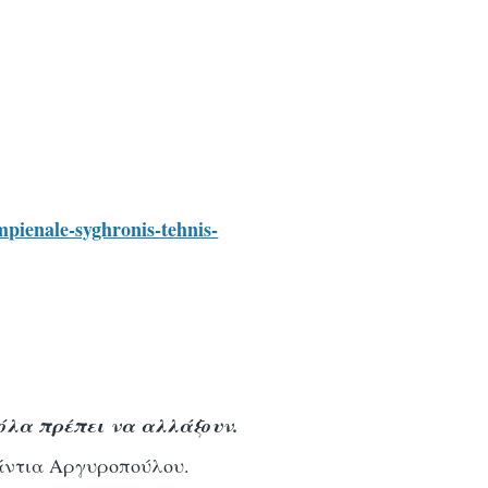
pienale-syghronis-tehnis-
όλα πρέπει να αλλάξουν.
Νάντια Αργυροπούλου.