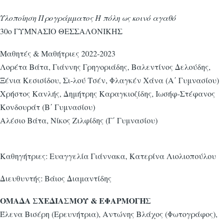
Υλοποίηση Προγράμματος Η πόλη ως κοινό αγαθό
30ο ΓΥΜΝΑΣΙΟ ΘΕΣΣΑΛΟΝΙΚΗΣ
Μαθητές & Μαθήτριες 2022-2023
Λορέτα Βάτα, Γιάννης Γρηγοριάδης, Βαλεντίνος Δελούδης,
Ξένια Κεσισίδου, Σι-λού Τσέν, Φλαγκέν Χάνα (Α΄ Γυμνασίου)
Χρήστος Κανλής, Δημήτρης Καραγκιοζίδης, Ιωσήφ-Στέφανος
Κονδουράτ (Β΄ Γυμνασίου)
Αλέσιο Βάτα, Νίκος Ζιλφίδης (Γ΄ Γυμνασίου)
Καθηγήτριες: Ευαγγελία Γιάννακα, Κατερίνα Λιολιοπούλου
Διευθυντής: Βάιος Διαμαντίδης
ΟΜΑΔΑ ΣΧΕΔΙΑΣΜΟΥ & ΕΦΑΡΜΟΓΗΣ
Έλενα Βισέρη (Ερευνήτρια), Αντώνης Βλάχος (Φωτογράφος),