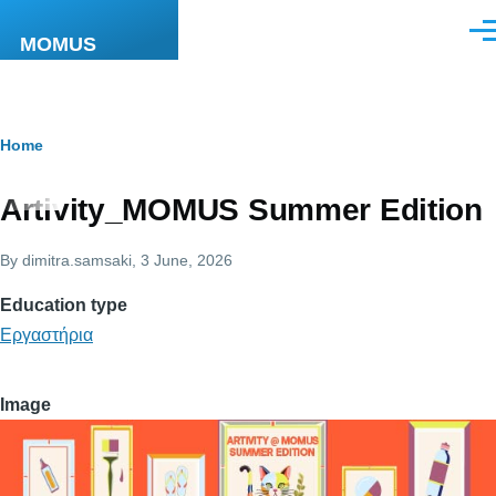
Skip to main content
Men
MOMUS
Breadcrumb
Home
Artivity_MOMUS Summer Edition
By
dimitra.samsaki
, 3 June, 2026
Education type
Εργαστήρια
Image