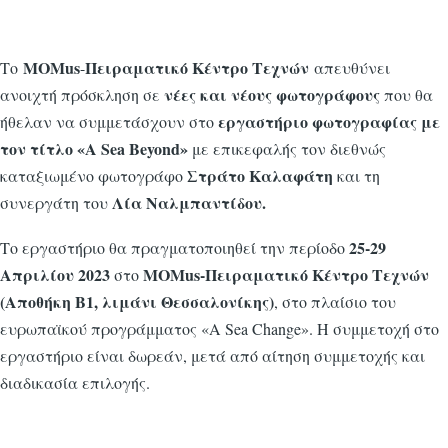
MOMus
Πειραματικό Κέντρο Τεχνών
Το
-
απευθύνει
νέες και νέους φωτογράφους
ανοιχτή πρόσκληση σε
που θα
εργαστήριο φωτογραφίας με
ήθελαν να συμμετάσχουν στο
τον τίτλο «
A
Sea
Beyond
»
με επικεφαλής τον διεθνώς
Στράτο Καλαφάτη
καταξιωμένο φωτογράφο
και τη
Λία Ναλμπαντίδου.
συνεργάτη του
25-29
Το εργαστήριο θα πραγματοποιηθεί την περίοδο
Απριλίου 2023
M
ΟΜ
us
-Πειραματικό Κέντρο Τεχνών
στο
(Αποθήκη Β1, λιμάνι Θεσσαλονίκης)
, στο πλαίσιο του
ευρωπαϊκού προγράμματος «A Sea Change». Η συμμετοχή στο
εργαστήριο είναι δωρεάν, μετά από αίτηση συμμετοχής και
διαδικασία επιλογής.