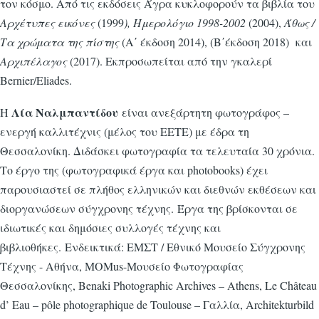
τον κόσμο. Από τις εκδόσεις Άγρα κυκλοφορούν τα βιβλία του
Αρχέτυπες εικόνες
(1999
), Ημερολόγιο 1998-2002
(2004),
Άθως /
Τα χρώματα της πίστης
(Α΄ έκδοση 2014), (Β΄έκδοση 2018) και
Αρχιπέλαγος
(2017). Εκπροσωπείται από την γκαλερί
Bernier/Eliades.
Λία Ναλμπαντίδου
Η
είναι ανεξάρτητη φωτογράφος –
ενεργή καλλιτέχνις (μέλος του ΕΕΤΕ) με έδρα τη
Θεσσαλονίκη. Διδάσκει φωτογραφία τα τελευταία 30 χρόνια.
Το έργο της (φωτογραφικά έργα και photobooks) έχει
παρουσιαστεί σε πλήθος ελληνικών και διεθνών εκθέσεων και
διοργανώσεων σύγχρονης τέχνης. Έργα της βρίσκονται σε
ιδιωτικές και δημόσιες συλλογές τέχνης και
βιβλιοθήκες. Ενδεικτικά: ΕΜΣΤ / Εθνικό Μουσείο Σύγχρονης
Τέχνης - Αθήνα, MOMus-Μουσείο Φωτογραφίας
Θεσσαλονίκης, Benaki Photographic Archives – Athens, Le Château
d’ Eau – pôle photographique de Toulouse – Γαλλία, Architekturbild