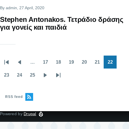
By
admin
, 27 April, 2020
Stephen Antonakos. Τετράδιο δράσης
για γονείς και παιδιά
…
17
18
19
20
21
22
Pagination
First
Previous
Page
Page
Page
Page
Page
Current
page
page
page
23
24
25
Page
Page
Page
Next
Last
page
page
RSS feed
Powered by
Drupal